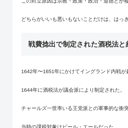
この対立原因は宗教・政策・政治・道徳とが
どちらがいいも悪いもないことだけは、はっ
戦費捻出で制定された酒税法と
1642年〜1651年にかけてイングランド内戦
1644年に酒税法が議会派により制定された。
チャールズ一世率いる王党派との軍事的な衝
当時の課税対象はビール・エールだった。