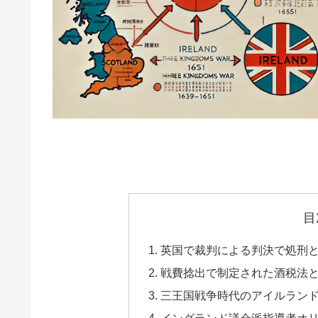
目
英国で裁判による判決で処刑
戦費捻出で制定された酒税法と
三王国戦争時代のアイルラン