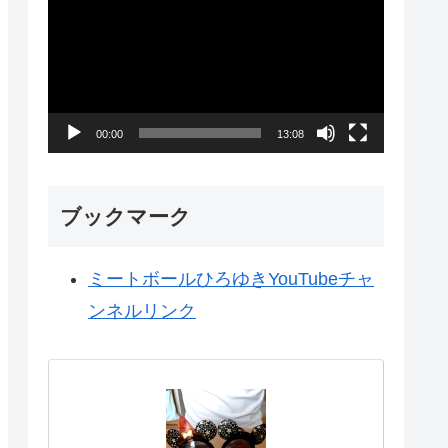
画
プ
レ
ー
00:00
13:08
ヤ
ー
ブックマーク
ミートボールひろゆきYouTubeチャ
ンネルリンク