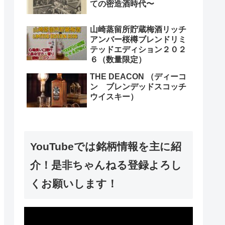
ての密造酒時代〜
山崎蒸留所貯蔵梅酒リッチ
アンバー桜樽ブレンドリミ
テッドエディション２０２
６（数量限定）
THE DEACON （ディーコ
ン ブレンデッドスコッチ
ウイスキー）
YouTubeでは銘柄情報を主に紹
介！是非ちゃんねる登録よろし
くお願いします！
動