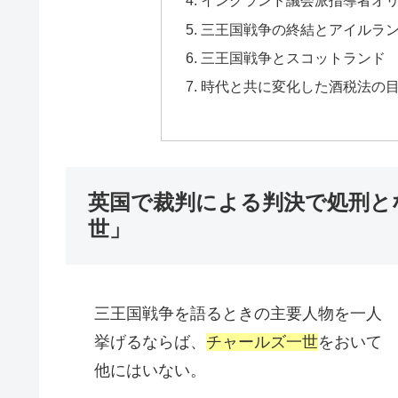
イングランド議会派指導者オ
三王国戦争の終結とアイルラ
三王国戦争とスコットランド
時代と共に変化した酒税法の
英国で裁判による判決で処刑と
世」
三王国戦争を語るときの主要人物を一人
挙げるならば、
チャールズ一世
をおいて
他にはいない。