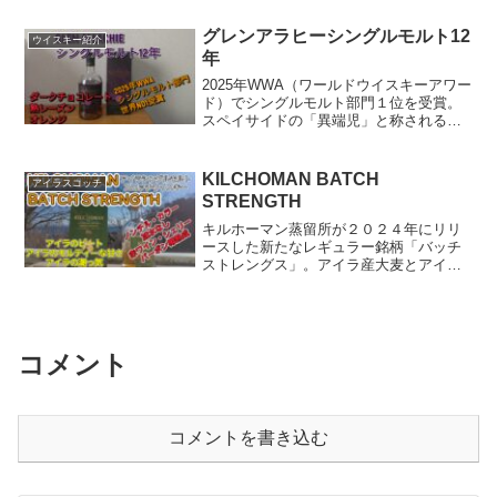
親である「黒瀬杜氏」にも触れて紹介し
てるつもりです。
グレンアラヒーシングルモルト12
ウイスキー紹介
年
2025年WWA（ワールドウイスキーアワー
ド）でシングルモルト部門１位を受賞。
スペイサイドの「異端児」と称される蒸
留所のフラッグシップボトル。
KILCHOMAN BATCH
アイラスコッチ
STRENGTH
キルホーマン蒸留所が２０２４年にリリ
ースした新たなレギュラー銘柄「バッチ
ストレングス」。アイラ産大麦とアイラ
のピートを使用し、フェノール値５０
ppmと強めのピート香ながら、モルトの
甘さとバーボン・シェリー・赤ワイン樽
熟成による香りが心地よく、潮っけのニ
ュアンスがアクセントになったバランス
コメント
の良さが最大の魅力。
コメントを書き込む