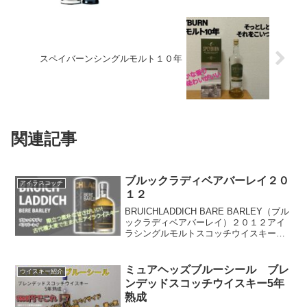
スペイバーンシングルモルト１０年
関連記事
ブルックラディベアバーレイ２０
アイラスコッチ
１２
BRUICHLADDICH BARE BARLEY（ブル
ックラディベアバーレイ）２０１２アイ
ラシングルモルトスコッチウイスキース
コットランド/アイラ島/ブルックラディ蒸
留所容量７００ml 度数５０%相場価格
11000円近辺こんな干草あったら...
ミュアヘッズブルーシール ブレ
ウイスキー紹介
ンデッドスコッチウイスキー5年
熟成