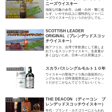
レンダーとして世に送り出した、海外で
ニーズウイスキー
も高い評価を受けた一品。
地味な印象の余市。山崎・白州・響に劣
らず、いやそれ以上に個性的なジャパニ
ーズウイスキーだというのが少しでも伝
わればいい。
SCOTTISH LEADER
ウイスキー紹介
ORIGINAL（ブレンデッドスコッ
チウイスキー）
南アフリカ、台湾で常飲酒として親しま
れているスコッチウイスキー。生産量が
多くはないため、日本への入荷量は少な
い。けど、高コスパだからわざわざ探し
て買う価値あり！
スカラバスシングルモルト１０年
アイラスコッチ
ウイスキーの聖地アイラ島の蒸留所のシ
ングルモルト10年蒸留所名はシークレッ
トだがどこかなんてどうでもいいくらい
旨い。これは買いだ
THE DEACON （ディーコン ブ
ウイスキー紹介
レンデッドスコッチウイスキー）
年代・ブランド・カテゴリーにとらわれ