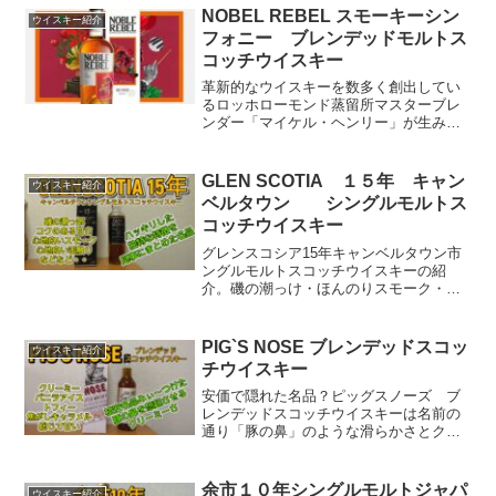
別) (2025/5/1時点) 楽...
NOBEL REBEL スモーキーシン
ウイスキー紹介
フォニー ブレンデッドモルトス
コッチウイスキー
革新的なウイスキーを数多く創出してい
るロッホローモンド蒸留所マスターブレ
ンダー「マイケル・ヘンリー」が生み出
したこれまた変わったウイスキー「ノー
ブルリベル スモーキーシンフォニー」
を紹介。個性的なブレンデッドモルトス
GLEN SCOTIA １５年 キャン
ウイスキー紹介
コッチウイスキー。
ベルタウン シングルモルトス
コッチウイスキー
グレンスコシア15年キャンベルタウン市
ングルモルトスコッチウイスキーの紹
介。磯の潮っけ・ほんのりスモーク・モ
ルティーでフローラルな甘さ・最後にオ
レンジピールの苦味。心地の良いバラン
スの良さで、海外から高い評価をされて
PIG`S NOSE ブレンデッドスコッ
ウイスキー紹介
いる銘柄。
チウイスキー
安価で隠れた名品？ピッグスノーズ ブ
レンデッドスコッチウイスキーは名前の
通り「豚の鼻」のような滑らかさとクリ
ーミーな味わいが特徴のウイスキー。
「ホワイトマッカイ」ブレンデッドスコ
ッチウイスキーの生みの親がマスターブ
余市１０年シングルモルトジャパ
ウイスキー紹介