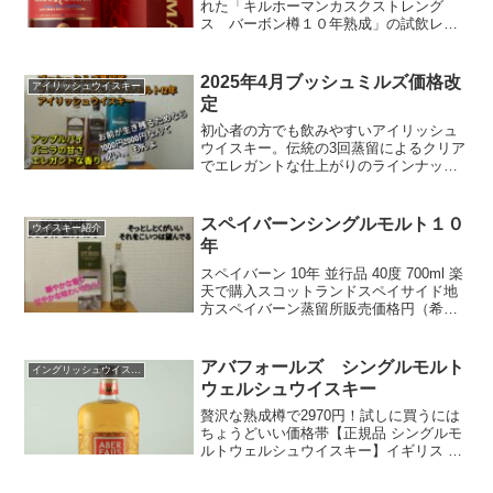
れた「キルホーマンカスクストレング
ス バーボン樽１０年熟成」の試飲レヴ
ュー
2025年4月ブッシュミルズ価格改
アイリッシュウイスキー
定
初心者の方でも飲みやすいアイリッシュ
ウイスキー。伝統の3回蒸留によるクリア
でエレガントな仕上がりのラインナップ
が2025年4月に価格改定。その前に飲んで
みた。参考にしてほしい。
スペイバーンシングルモルト１０
ウイスキー紹介
年
スペイバーン 10年 並行品 40度 700ml 楽
天で購入スコットランドスペイサイド地
方スペイバーン蒸留所販売価格円（希望
小売本体価格）※販売店により4000〜
4500円マッカランが恋しくなったらその
前にこいつだそっとしとくがいい。それ
アバフォールズ シングルモルト
イングリッシュウイスキー
を...
ウェルシュウイスキー
贅沢な熟成樽で2970円！試しに買うには
ちょうどいい価格帯【正規品 シングルモ
ルトウェルシュウイスキー】イギリス ウ
ェールズ『 アバフォールズ 700ml 箱なし
』度数４０%価格：2,970円（税込、送料