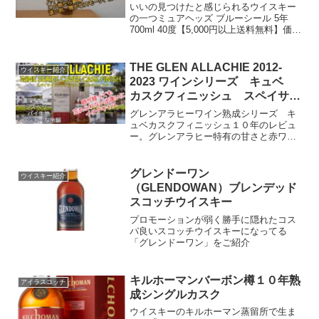
いいの見つけたと感じられるウイスキー
の一つミュアヘッズ ブルーシール 5年
700ml 40度【5,000円以上送料無料】価
格：1,738円（税込、送料別) (2025/4/1時
点) 楽天で購入ブレンデッドスコッチウイ
スキーフランスの酒造会...
THE GLEN ALLACHIE 2012-
ウイスキー紹介
2023 ワインシリーズ キュベ
カスクフィニッシュ スペイサイ
ドシングルモルトスコッチウイス
グレンアラヒーワイン熟成シリーズ キ
キー
ュベカスクフィニッシュ１０年のレビュ
ー。グレンアラヒー特有の甘さと赤ワイ
ン樽熟成の効果をはっきり味わえるボト
ル。贅沢だが、ハイボールでその良さが
はっきり感じ取れるはず。
グレンドーワン
ウイスキー紹介
（GLENDOWAN）ブレンデッド
スコッチウイスキー
プロモーションが弱く勝手に隠れたコス
パ良いスコッチウイスキーになってる
「グレンドーワン」をご紹介
キルホーマンバーボン樽１０年熟
アイラスコッチ
成シングルカスク
ウイスキーのキルホーマン蒸留所で生ま