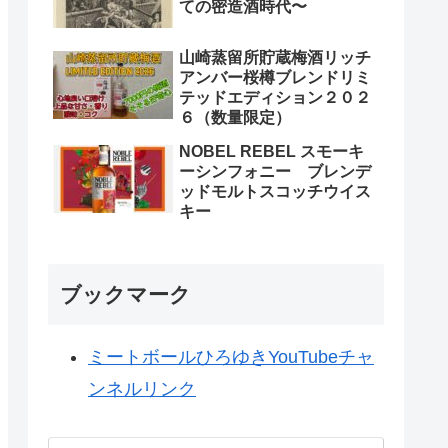
ての密造酒時代〜
山崎蒸留所貯蔵梅酒リッチ
アンバー桜樽ブレンドリミ
テッドエディション２０２
６（数量限定）
NOBEL REBEL スモーキ
ーシンフォニー ブレンデ
ッドモルトスコッチウイス
キー
ブックマーク
ミートボールひろゆきYouTubeチャ
ンネルリンク