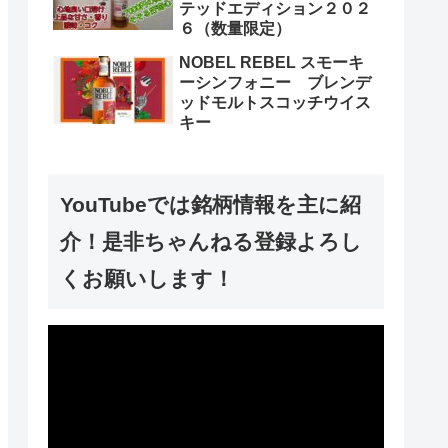
テッドエディション２０２
６（数量限定）
NOBEL REBEL スモーキ
ーシンフォニー ブレンデ
ッドモルトスコッチウイス
キー
YouTubeでは銘柄情報を主に紹
介！是非ちゃんねる登録よろし
くお願いします！
動
画
プ
レ