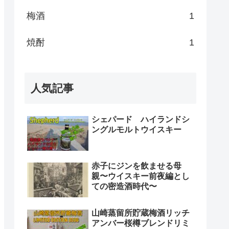
梅酒
1
焼酎
1
人気記事
シェパード ハイランドシ
ングルモルトウイスキー
赤子にジンを飲ませる母
親〜ウイスキー前夜編とし
ての密造酒時代〜
山崎蒸留所貯蔵梅酒リッチ
アンバー桜樽ブレンドリミ